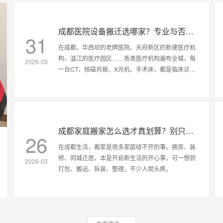
成都医院设备搬迁选哪家？专业与否，
31
看这几点就够了
在成都，华西坝的老牌医院、天府新区的新建医疗机
构、温江的医疗园区……各类医疗机构遍布全城，每
2026-03
一台CT、核磁共振、X光机、手术床，都是临床诊疗
的“生命线”。医院设备搬迁，
成都家庭搬家怎么选才真划算？别只看
26
低价，这笔“隐形账”一定要算清
在成都生活，搬家是很多家庭绕不开的事。换房、装
修、同城迁居，本是开启新生活的开心事，可一想到
2026-03
打包、搬运、拆装、整理，不少人就头疼。