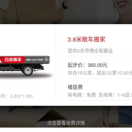
3.8米敞车搬家
提供3名师傅全程搬运
起步价：360.00元
包含10公里，超出/公里10.00元
楼层费
有电梯：免费 无电梯：1~6层 20元/
8m*1.8m
点击查看收费详情