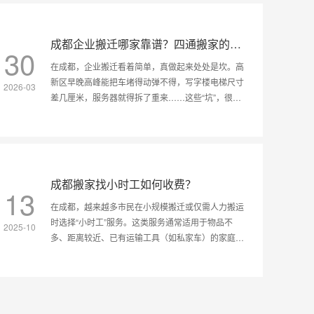
成都企业搬迁哪家靠谱？四通搬家的安
30
心之选
在成都，企业搬迁看着简单，真做起来处处是坎。高
新区早晚高峰能把车堵得动弹不得，写字楼电梯尺寸
2026-03
差几厘米，服务器就得拆了重来……这些“坑”，很多
公司搬完一次才明白。
成都搬家找小时工如何收费？
13
在成都，越来越多市民在小规模搬迁或仅需人力搬运
时选择“小时工”服务。这类服务通常适用于物品不
2025-10
多、距离较近、已有运输工具（如私家车）的家庭或
个人。