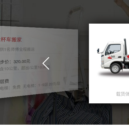
车搬家
名师傅全程搬运
320.00元
公里，超出/公里10.00元
免费 无电梯：1~9层 20元/层
载货体积：3.