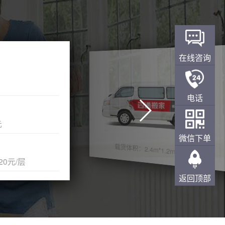
在线咨询
电话
微信下单
载货体积：2.4m*1.2m*1.2m
层
返回顶部