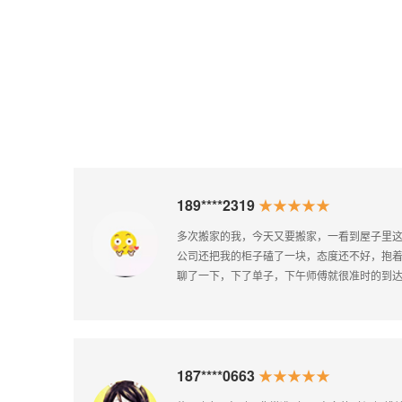
131****7358
★★★★★
西可
四通搬家售后服务做得非常好，柜子门安反
搬家
了，但是打了电话立马就安排人过来了，非
182****0651
★★★★★