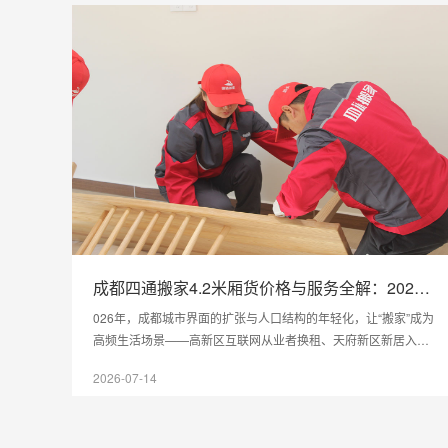
成都四通搬家4.2米厢货价格与服务全解：2026
年本地计费规则实问实答
026年，成都城市界面的扩张与人口结构的年轻化，让“搬家”成为
高频生活场景——高新区互联网从业者换租、天府新区新居入
住、春熙路老宅置换、高校毕业季离校、中小公司升级办公场
2026-07-14
所，各类搬迁需求交织。然而，不少成都市民反映，搬家市场里
“低报价钓客、中途加价、里程计算随心、