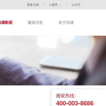
登录/注册
小程序
公众号
四通新闻
搬家问答
关于四通
搬家热线：
400-003-8686