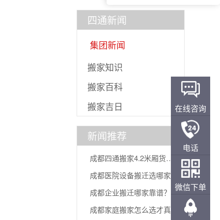
四通新闻
集团新闻
搬家知识
搬家百科
搬家吉日
在线咨询
新闻推荐
电话
成都四通搬家4.2米厢货价格与服务全解
成都医院设备搬迁选哪家？专业与否，
微信下单
成都企业搬迁哪家靠谱？四通搬家的安
成都家庭搬家怎么选才真划算？别只看低